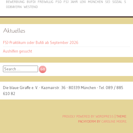
BEWERBUNG
BUFDI
FREIWILLIG
FSD
FSJ
JAHR
LEKI
MÜNCHEN
SEJ
SOZIAL
S
ÜDBAYERN
WESTEND
Aktuelles
FSJ-Praktikum oder Bufdi ab September 2026
Aushilfen gesucht
Search
Die blaue Giraffe e. V. - Kazmairstr. 36 - 80339 München - Tel. 089 / 885
610 82
PROUDLY POWERED BY WORDPRESS
|
THEME:
PACHYDERM BY
CAROLINE MOORE
.