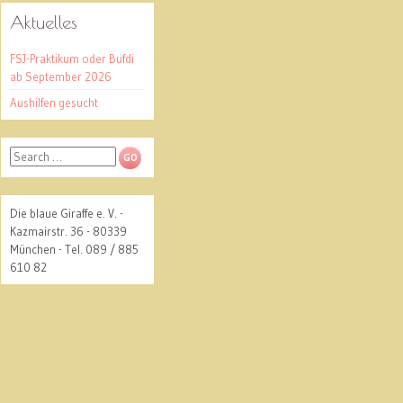
Aktuelles
FSJ-Praktikum oder Bufdi
ab September 2026
Aushilfen gesucht
Search
Die blaue Giraffe e. V. -
Kazmairstr. 36 - 80339
München - Tel. 089 / 885
610 82