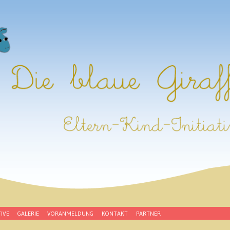
e Giraffe e. V.
ive
TIVE
GALERIE
VORANMELDUNG
KONTAKT
PARTNER