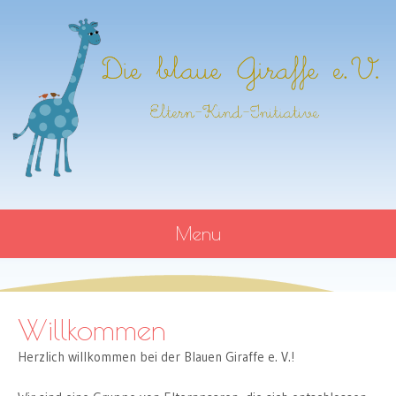
Die blaue Giraffe
Eltern-Kind-Initiative
Menu
e. V.
SKIP
TO
CONTENT
Willkommen
Herzlich willkommen bei der Blauen Giraffe e. V.!